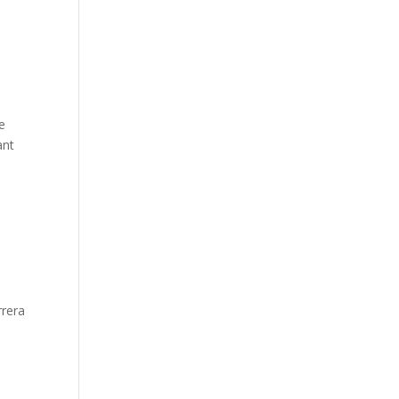
se
ant
rera