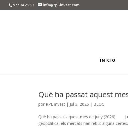
977 34 25 59
info@rpl-invest.com
INICIO
Què ha passat aquest mes
por
RPL invest
|
Jul 3, 2026
|
BLOG
Què ha passat aquest mes de juny (2026) Juny
geopolítica, els mercats han rebut alguna certes