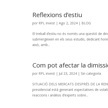
Reflexions d’estiu
por
RPL invest
|
Ago 2, 2024
|
BLOG
El treball d’estiu no és només una qüestió de dine
submergeixen en els seus estudis, dedicant hore
això, amb...
Com pot afectar la dimissi
por
RPL invest
|
Jul 23, 2024
| Sin categoría
SITUACIÓ DELS MERCATS DESPRÉS DE LA RENUNC
presidencial està generant expectatives de volati
reaccions i anàlisis d’experts sobre...