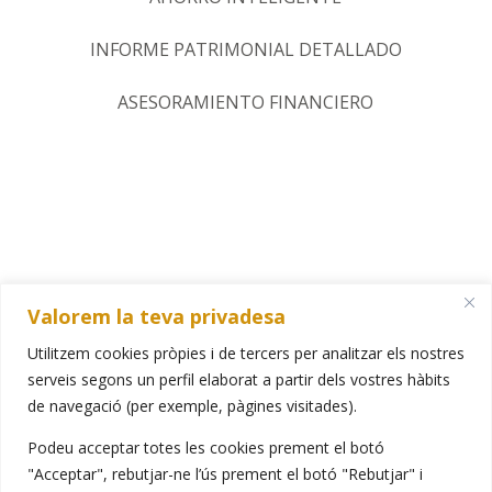
INFORME PATRIMONIAL DETALLADO
ASESORAMIENTO FINANCIERO
SÍGUENOS EN LAS REDES
Valorem la teva privadesa
SOCIALES
Utilitzem cookies pròpies i de tercers per analitzar els nostres
serveis segons un perfil elaborat a partir dels vostres hàbits
de navegació (per exemple, pàgines visitades).
Podeu acceptar totes les cookies prement el botó
"Acceptar", rebutjar-ne l’ús prement el botó "Rebutjar" i