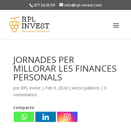
977 34 25 59
info@rpl-invest.com
JORNADES PER
MILLORAR LES FINANCES
PERSONALS
por
RPL invest
|
Feb 9, 2024
|
Actos públicos
|
0
comentarios
Compartir